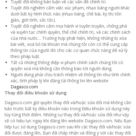
Tuyệt đối không bàn luận về các vấn đề chính trị.
Tuyệt đối nghiêm cấm việc xúc phạm, nhạo báng người khác
dưới bất kỳ hình thức nào (nhạo báng, chê bái, kỳ thị tôn
giáo, giới tính, sắc tộc).
Tuyệt đối nghiêm cấm mọi hành vi tuyên truyền, chống phá
và xuyên tạc chính quyền, thể chế chính trị, và các chính sách
của nhà nước… Trường hợp phát hiện, không những bị xóa
bài viết, xoá bỏ tài khoản mà chúng tôi còn có thể cung cấp
thông tin của người đó cho các cơ quan chức năng để xử lý
theo pháp luật.
Tất cả những thông điệp vi phạm chính sách chúng tôi có
quyền xoá mà không cần thông báo tới người dùng.
Người dùng phải chịu trách nhiệm về thông tin như tính chính
xác, tính pháp lý khi đăng tải thông tin lên website
Dagasco.com
Thay đổi điều khoản sử dụng
Dagasco.com giữ quyền thay đổi và/hoặc sửa đổi mà không cần
báo trước bất kỳ điều khoản nào trong Điều khoản sử dụng này
tùy từng thời điểm. Những sự thay đổi và/hoặc sửa đổi như vậy
sẽ có hiệu lực ngay khi đăng lên website Dagasco.com. Nếu Bạn
tiếp tục sử dụng Dagasco.com sau khi các thay đổi và/hoặc sửa
đổi được đăng lên, Bạn đã chấp nhận và đồng ý với các thay đổi