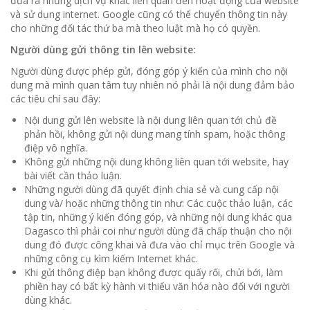
đưa ra những dịch vụ khác liên quan đến hoạt động của website
và sử dụng internet. Google cũng có thể chuyển thông tin này
cho những đối tác thứ ba mà theo luật mà họ có quyền.
Người dùng gửi thông tin lên website:
Người dùng được phép gửi, đóng góp ý kiến của mình cho nội
dung mà mình quan tâm tuy nhiên nó phải là nội dung đảm bảo
các tiêu chí sau đây:
Nội dung gửi lên website là nội dung liên quan tới chủ đề
phản hồi, không gửi nội dung mang tính spam, hoặc thông
điệp vô nghĩa.
Không gửi những nội dung không liên quan tới website, hay
bài viết cần thảo luận.
Những người dùng đã quyết định chia sẻ và cung cấp nội
dung và/ hoặc những thông tin như: Các cuộc thảo luận, các
tập tin, những ý kiến đóng góp, và những nội dung khác qua
Dagasco thì phải coi như người dùng đã chấp thuận cho nội
dung đó được công khai và đưa vào chỉ mục trên Google và
những công cụ kìm kiếm Internet khác.
Khi gửi thông điệp bạn không được quấy rối, chửi bới, làm
phiền hay có bất kỳ hành vi thiếu văn hóa nào đối với người
dùng khác.