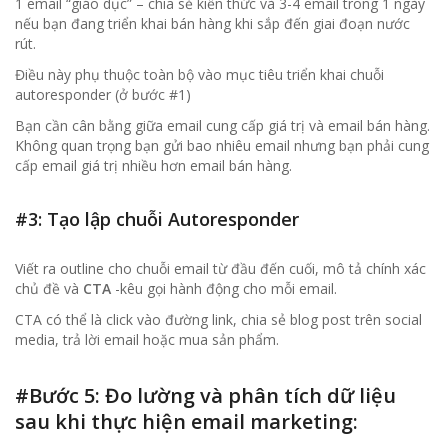
1 email “giáo dục” – chia sẻ kiến thức và 3-4 email trong 1 ngày
nếu bạn đang triển khai bán hàng khi sắp đến giai đoạn nước
rút.
Điều này phụ thuộc toàn bộ vào mục tiêu triển khai chuỗi
autoresponder (ở bước #1)
Bạn cần cân bằng giữa email cung cấp giá trị và email bán hàng.
Không quan trọng bạn gửi bao nhiêu email nhưng bạn phải cung
cấp email giá trị nhiều hơn email bán hàng.
#3: Tạo lập chuỗi Autoresponder
Viết ra outline cho chuỗi email từ đầu đến cuối, mô tả chính xác
chủ đề và
CTA
-kêu gọi hành động cho mỗi email.
CTA có thể là click vào đường link, chia sẻ blog post trên social
media, trả lời email hoặc mua sản phẩm.
#Bước 5: Đo lường và phân tích dữ liệu
sau khi thực hiện email marketing: