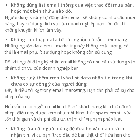
Không dùng list email thông qua việc trao đổi mua bán,
hoặc một bên thứ 3 nào đó
.
Người dùng không tự động điền email sẽ không có nhu cầu mua
hàng, hay sử dụng dịch vụ của doanh nghiệp bạn. Do đó, tôi
không khuyến khích làm vậy.
Không thu thập data từ các nguồn có sẵn trên mạng
:
Những nguồn data email marketing này không chất lượng, có
thể là email phụ, ít sử dụng hoặc không còn sử dụng.
Đôi khi người đăng ký nhận email không có nhu cầu sử dụng sản
phẩm/dịch vụ của doanh nghiệp bạn.
Không tự ý thêm email vào list data nhận tin trong khi
chưa có sự đồng ý của người dùng
:
Đây là điều tối kỵ trong email marketing. Bạn cần phải có sự cho
phép của họ.
Nếu vẫn cố tình gửi email liên hệ với khách hàng khi chưa được
phép, điều này được xem như một hình thức
spam email
, vừa
tốn thời gian và chi phí đầu tư, thậm chí vi phạm pháp luật.
Không lừa dối người dùng để đưa họ vào danh sách
nhận tin
. Ví dụ bạn “treo đầu dê bán thịt chó” hứa hẹn cho