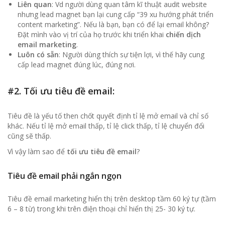
Liên quan
: Vd người dùng quan tâm kĩ thuật audit website
nhưng lead magnet bạn lại cung cấp “39 xu hướng phát triển
content marketing”. Nếu là bạn, bạn có để lại email không?
Đặt mình vào vị trí của họ trước khi triển khai
chiến dịch
email marketing
.
Luôn có sẵn
: Người dùng thích sự tiện lợi, vì thế hãy cung
cấp lead magnet đúng lúc, đúng nơi.
#2. Tối ưu tiêu đề email:
Tiêu đề là yếu tố then chốt quyết định tỉ lệ mở email và chỉ số
khác. Nếu tỉ lệ mở email thấp, tỉ lệ click thấp, tỉ lệ chuyển đổi
cũng sẽ thấp.
Vì vậy làm sao để
tối ưu tiêu đề email
?
Tiêu đề email phải ngắn ngọn
Tiêu đề email marketing hiển thị trên desktop tầm 60 ký tự (tầm
6 – 8 từ) trong khi trên điện thoại chỉ hiển thị 25- 30 ký tự.