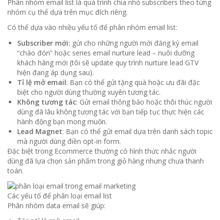
Phân nhóm email list là quá trình chia nhỏ subscribers theo từng
nhóm cụ thể dựa trên mục đích riêng.
Có thể dựa vào nhiều yếu tố để phân nhóm email list:
Subscriber mới:
gửi cho những người mới đăng ký email
“chào đón” hoặc series email nurture lead – nuôi dưỡng
khách hàng mới (tôi sẽ update quy trình nurture lead GTV
hiện đang áp dụng sau).
Tỉ lệ mở email
: Bạn có thể gửi tặng quà hoặc ưu đãi đặc
biệt cho người dùng thường xuyên tương tác.
Không tương tác
: Gửi email thông báo hoặc thôi thúc người
dùng đã lâu không tương tác với bạn tiếp tục thực hiện các
hành động bạn mong muốn.
Lead Magnet
: Bạn có thể gửi email dựa trên danh sách topic
mà người dùng điền opt-in form.
Đặc biệt trong Ecommerce thường có hình thức nhắc người
dùng đã lựa chọn sản phẩm trong giỏ hàng nhưng chưa thanh
toán.
Các yếu tố để phân loại email list
Phân nhóm data email sẽ giúp: