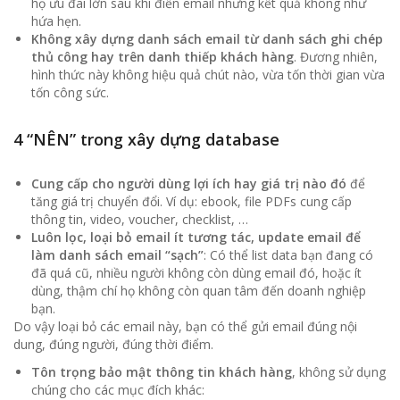
họ ưu đãi lớn sau khi điền email nhưng kết quả không như
hứa hẹn.
Không xây dựng danh sách email từ danh sách ghi chép
thủ công hay trên danh thiếp khách hàng
. Đương nhiên,
hình thức này không hiệu quả chút nào, vừa tốn thời gian vừa
tốn công sức.
4 “NÊN” trong xây dựng database
Cung cấp cho người dùng lợi ích hay giá trị nào đó
để
tăng giá trị chuyển đổi. Ví dụ: ebook, file PDFs cung cấp
thông tin, video, voucher, checklist, …
Luôn lọc, loại bỏ email ít tương tác, update email để
làm danh sách email “sạch”
: Có thể list data bạn đang có
đã quá cũ, nhiều người không còn dùng email đó, hoặc ít
dùng, thậm chí họ không còn quan tâm đến doanh nghiệp
bạn.
Do vậy loại bỏ các email này, bạn có thể gửi email đúng nội
dung, đúng người, đúng thời điểm.
Tôn trọng bảo mật thông tin khách hàng
, không sử dụng
chúng cho các mục đích khác: