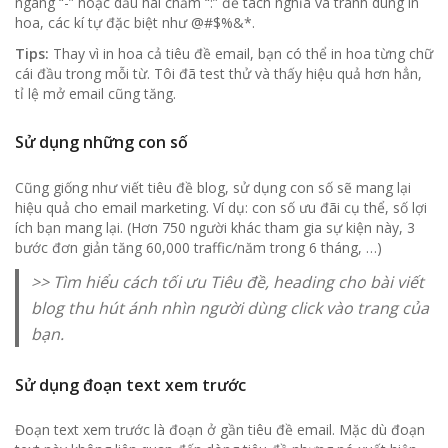
ngang “-” hoặc dấu hai chấm “:” để tách nghĩa và tránh dùng in
hoa, các kí tự đặc biệt như @#$%&*.
Tips:
Thay vì in hoa cả tiêu đề email, bạn có thể in hoa từng chữ
cái đầu trong mỗi từ. Tôi đã test thử và thấy hiệu quả hơn hẳn,
tỉ lệ mở email cũng tăng.
Sử dụng những con số
Cũng giống như viết tiêu đề blog, sử dụng con số sẽ mang lại
hiệu quả cho email marketing. Ví dụ: con số ưu đãi cụ thể, số lợi
ích bạn mang lại. (Hơn 750 người khác tham gia sự kiện này, 3
bước đơn giản tăng 60,000 traffic/năm trong 6 tháng, …)
>> Tìm hiểu
cách tối ưu Tiêu đề, heading cho bài viết
blog
thu hút ánh nhìn người dùng click vào trang của
bạn.
Sử dụng đoạn text xem trước
Đoạn text xem trước là đoạn ở gần tiêu đề email. Mặc dù đoạn