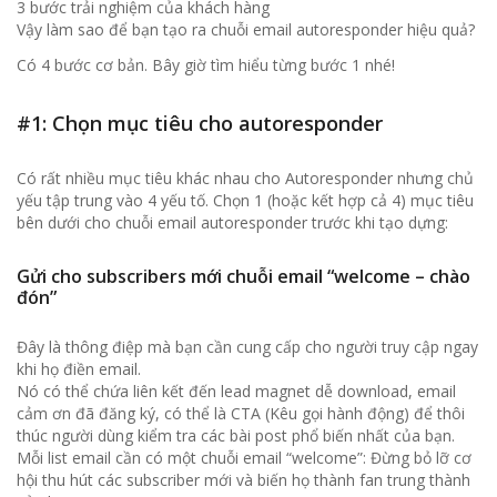
3 bước trải nghiệm của khách hàng
Vậy làm sao để bạn tạo ra chuỗi email autoresponder hiệu quả?
Có 4 bước cơ bản. Bây giờ tìm hiểu từng bước 1 nhé!
#1: Chọn mục tiêu cho autoresponder
Có rất nhiều mục tiêu khác nhau cho Autoresponder nhưng chủ
yếu tập trung vào 4 yếu tố. Chọn 1 (hoặc kết hợp cả 4) mục tiêu
bên dưới cho chuỗi email autoresponder trước khi tạo dựng:
Gửi cho subscribers mới chuỗi email “welcome – chào
đón”
Đây là thông điệp mà bạn cần cung cấp cho người truy cập ngay
khi họ điền email.
Nó có thể chứa liên kết đến lead magnet dễ download, email
cảm ơn đã đăng ký, có thể là CTA (Kêu gọi hành động) để thôi
thúc người dùng kiểm tra các bài post phổ biến nhất của bạn.
Mỗi list email cần có một chuỗi email “welcome”: Đừng bỏ lỡ cơ
hội thu hút các subscriber mới và biến họ thành fan trung thành