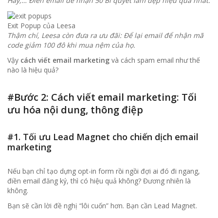
Hay,… Điền email để nhận 50 Bí quyết làm đẹp hiệu quả nhất.
Exit Popup của Leesa
Thậm chí, Leesa còn đưa ra ưu đãi: Để lại email để nhận mã
code giảm 100 đô khi mua nệm của họ.
Vậy
cách viết email marketing
và cách spam email như thế
nào là hiệu quả?
#Bước 2: Cách viết email marketing: Tối
ưu hóa nội dung, thông điệp
#1. Tối ưu Lead Magnet cho chiến dịch email
marketing
Nếu bạn chỉ tạo dựng opt-in form rồi ngồi đợi ai đó đi ngang,
điền email đăng ký, thì có hiệu quả không? Đương nhiên là
không.
Bạn sẽ cần lời đề nghị “lôi cuốn” hơn. Bạn cần Lead Magnet.