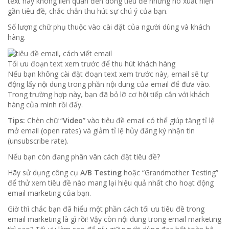
text này không liên quan đến dòng tiêu đề nhưng nó xuất hiện
gần tiêu đề, chắc chắn thu hút sự chú ý của bạn.
Số lượng chữ phụ thuộc vào cài đặt của người dùng và khách
hàng.
Tối ưu đoạn text xem trước để thu hút khách hàng
Nếu bạn không cài đặt đoạn text xem trước này, email sẽ tự
động lấy nội dung trong phần nội dung của email để đưa vào.
Trong trường hợp này, bạn đã bỏ lỡ cơ hội tiếp cận với khách
hàng của mình rồi đấy.
Tips:
Chèn chữ “
Video
” vào tiêu đề email có thể giúp tăng tỉ lệ
mở email (open rates) và giảm tỉ lệ hủy đăng ký nhận tin
(unsubscribe rate).
Nếu bạn còn đang phân vân cách đặt tiêu đề?
Hãy sử dụng công cụ
A/B Testing
hoặc “Grandmother Testing”
để thử xem tiêu đề nào mang lại hiệu quả nhất cho hoạt động
email marketing của bạn.
Giờ thì chắc bạn đã hiểu một phần cách tối ưu tiêu đề trong
email marketing là gì rồi! Vậy còn nội dung trong email marketing