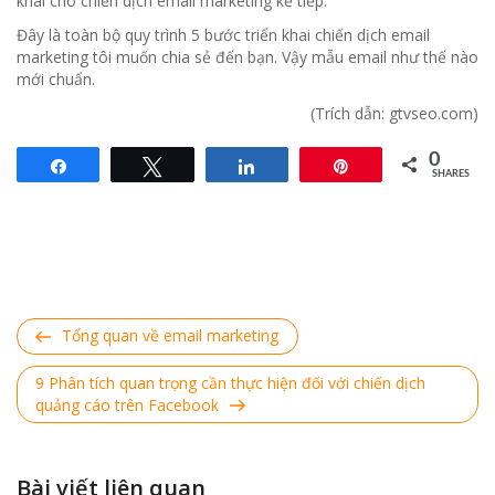
khai cho chiến dịch email marketing kế tiếp.
Đây là toàn bộ quy trình 5 bước triển khai chiến dịch email
marketing tôi muốn chia sẻ đến bạn. Vậy mẫu email như thế nào
mới chuẩn.
(Trích dẫn: gtvseo.com)
0
Share
Tweet
Share
Pin
SHARES
Điều hướng bài viết
Previous
Tổng quan về email marketing
Post
Next
9 Phân tích quan trọng cần thực hiện đối với chiến dịch
Post
quảng cáo trên Facebook
Bài viết liên quan