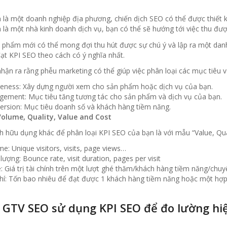
 là một doanh nghiệp địa phương, chiến dịch SEO có thể được thiết 
 là một nhà kinh doanh dịch vụ, bạn có thể sẽ hướng tới việc thu đư
 phẩm mới có thể mong đợi thu hút được sự chú ý và lập ra một danh
ạt KPI SEO theo cách có ý nghĩa nhất.
hận ra rằng phễu marketing có thể giúp việc phân loại các mục tiêu 
eness: Xây dựng người xem cho sản phẩm hoặc dịch vụ của bạn.
gement: Mục tiêu tăng tương tác cho sản phẩm và dịch vụ của bạn.
ersion: Mục tiêu doanh số và khách hàng tiềm năng.
olume, Quality, Value and Cost
 hữu dụng khác để phân loại KPI SEO của bạn là với mẫu “Value, Qual
e: Unique visitors, visits, page views…
lượng: Bounce rate, visit duration, pages per visit
: Giá trị tài chính trên một lượt ghé thăm/khách hàng tiềm năng/chuy
phí: Tốn bao nhiêu để đạt được 1 khách hàng tiềm năng hoặc một hợ
 GTV SEO sử dụng KPI SEO để đo lường hi