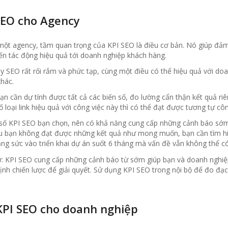
SEO cho Agency
 một agency, tầm quan trọng của KPI SEO là điều cơ bản. Nó giúp đảm
n tác động hiệu quả tới doanh nghiệp khách hàng.
y SEO rất rối rắm và phức tạp, cùng một điều có thể hiệu quả với do
hác.
bạn cần dự tính được tất cả các biến số, đo lường cẩn thận kết quả ri
ố loại link hiệu quả với công việc này thì có thể đạt được tương tự côn
 số KPI SEO bạn chọn, nên có khả năng cung cấp những cảnh báo sớm
u bạn không đạt được những kết quả như mong muốn, bạn cần tìm hiể
g sức vào triển khai dự án suốt 6 tháng mà vấn đề vẫn không thể có 
: KPI SEO cung cấp những cảnh báo từ sớm giúp bạn và doanh nghiệp 
nh chiến lược để giải quyết. Sử dụng KPI SEO trong nội bộ để đo đạc,
KPI SEO cho doanh nghiệp