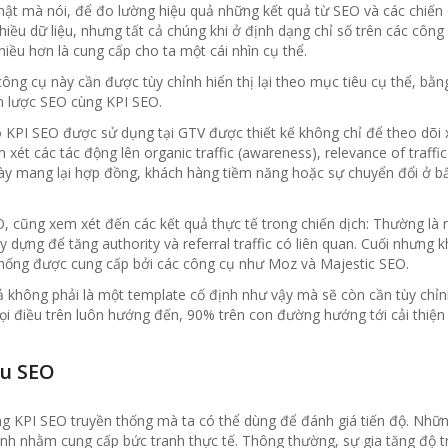
ật mà nói, để đo lường hiệu quả những kết quả từ SEO và các chiến dị
hiều dữ liệu, nhưng tất cả chúng khi ở định dạng chỉ số trên các công
nhiều hơn là cung cấp cho ta một cái nhìn cụ thể.
ông cụ này cần được tùy chỉnh hiển thị lại theo mục tiêu cụ thể, bằ
ến lược SEO cùng KPI SEO.
 KPI SEO được sử dụng tại GTV được thiết kế không chỉ để theo dõi
xét các tác động lên organic traffic (awareness), relevance of traff
này mang lại hợp đồng, khách hàng tiềm năng hoặc sự chuyển đổi ở bấ
 cũng xem xét đến các kết quả thực tế trong chiến dịch: Thường là n
 dựng để tăng authority và referral traffic có liên quan. Cuối nhưn
thống được cung cấp bởi các công cụ như Moz và Majestic SEO.
cả không phải là một template cố định như vậy mà sẽ còn cần tùy chỉ
ọi điều trên luôn hướng đến, 90% trên con đường hướng tới cải thiện
ệu SEO
g KPI SEO truyền thống mà ta có thể dùng để đánh giá tiến độ. Những
nh nhằm cung cấp bức tranh thực tế. Thông thường, sự gia tăng độ tr