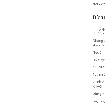
Nói đơn
Đừng
Lưu ý qu
như Goog
Nhưng vi
khăn. M
Người r
Đối tượ
Các SEO-
Tuy nhiê
Chính vì
KHÁCH 
Đừng kh
Bây giờ,