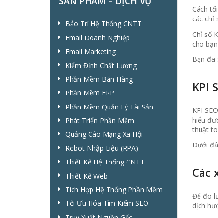
SẢN PHẨM – DỊCH VỤ
Cách tối
các chỉ 
Bảo Trì Hệ Thống CNTT
Chỉ số K
Email Doanh Nghiệp
cho bạn 
Email Marketing
Bạn đã 
Kiểm Định Chất Lượng
Phần Mềm Bán Hàng
KPI S
Phần Mềm ERP
Phần Mềm Quản Lý Tài Sản
KPI SEO
hiểu đư
Phát Triển Phần Mềm
thuật to
Quảng Cáo Mạng Xã Hội
Dưới đâ
Robot Nhập Liệu (RPA)
Thiết Kế Hệ Thống CNTT
Các 
Thiết Kế Web
Tích Hợp Hệ Thống Phần Mềm
Để đo l
Tối Ưu Hóa Tìm Kiếm SEO
dịch hư
Truy Xuất Nguồn Gốc