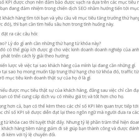
 số KPI được chọn nên đảm bảo được vạch ra dựa trên các mục tiêu nà
 bạn đang đảm nhiệm trong chiến dịch SEO nhằm hướng tiến tới mục 
 khách hàng tìm tới bạn và yêu cầu về mục tiêu tăng trưởng thứ hạng
c đó), thì bạn cần tìm hiểu sâu hơn trong tình huống này.
đặt ra các câu hỏi:
sao? Lý do gì anh cần những thứ hạng từ khóa này?
đó có thể giúp ích được gì cho việc kinh doanh doanh nghiệp của anh
phát triển cách lý giải theo hướng:
iến lược về việc tại sao khách hàng của mình lại đang cần những gì.
 tại sao họ mong muốn tập trung thứ hạng cho từ khóa đó, traffic từ
rõ mục tiêu kinh doanh thật sự của họ ở là gì.
 hiểu được mục tiêu thật sự của khách hàng, đằng sau việc chỉ cần đ
bạn có thể cung cấp dịch vụ có nhiều giá trị và tốt hơn cho họ.
ng hơn cả, bạn có thể kèm theo các chỉ số KPI liên quan trực tiếp t
ác chỉ số KPI sẽ được diễn đạt lại theo ngôn ngữ mà người đưa ra cá
 từ khóa cao thì tuyệt thật đấy. Nhưng tỷ lệ phần trăm thể hiện doan
 khách hàng tiềm năng giảm đi sẽ giúp bạn thành công và được đánh 
 đi kèm với tỷ lệ chuyển đổi.