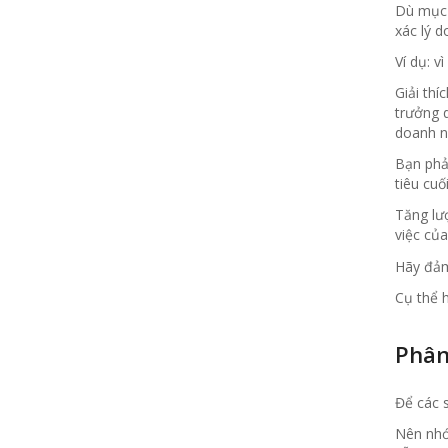
Dù mục 
xác lý d
Ví dụ: v
Giải thí
trưởng d
doanh n
Bạn phả
tiêu cuố
Tăng lư
việc của
Hãy đảm
Cụ thể 
Phân
Để các s
Nên nhớ