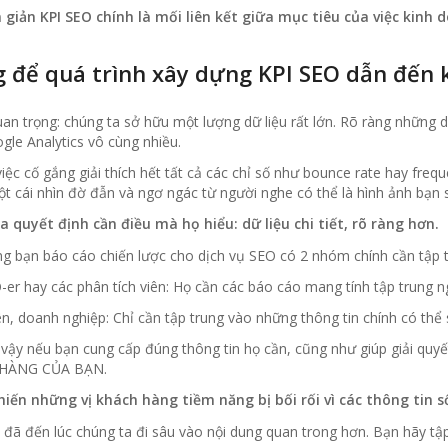
 giản KPI SEO chính là mối liên kết giữa mục tiêu của việc kinh
 để quá trình xây dựng KPI SEO dẫn đến kế
an trọng: chúng ta sở hữu một lượng dữ liệu rất lớn. Rõ ràng những d
le Analytics vô cùng nhiều.
ệc cố gắng giải thích hết tất cả các chỉ số như bounce rate hay fre
ột cái nhìn đờ đẫn và ngơ ngác từ người nghe có thể là hình ảnh bạn
a quyết định cần điều mà họ hiểu: dữ liệu chi tiết, rõ ràng hơn.
ng bạn báo cáo chiến lược cho dịch vụ SEO có 2 nhóm chính cần tập t
er hay các phân tích viên: Họ cần các báo cáo mang tính tập trung n
n, doanh nghiệp: Chỉ cần tập trung vào những thông tin chính có thể
 vậy nếu bạn cung cấp đúng thông tin họ cần, cũng như giúp giải quyết 
HÀNG CỦA BẠN.
iến những vị khách hàng tiềm năng bị bối rối vì các thông tin 
 đã đến lúc chúng ta đi sâu vào nội dung quan trong hơn. Bạn hãy tập