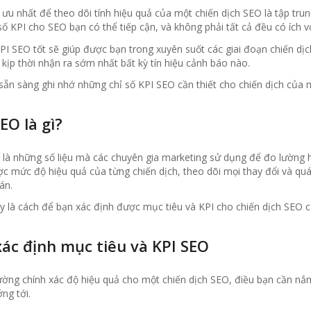
 ưu nhất để theo dõi tính hiệu quả của một chiến dịch SEO là tập trun
số KPI cho SEO bạn có thể tiếp cận, và không phải tất cả đều có ích v
PI SEO tốt sẽ giúp được bạn trong xuyên suốt các giai đoạn chiến dịc
kịp thời nhận ra sớm nhất bất kỳ tín hiệu cảnh báo nào.
sẵn sàng ghi nhớ những chỉ số KPI SEO cần thiết cho chiến dịch của 
EO là gì?
 là những số liệu mà các chuyên gia marketing sử dụng để đo lường h
ợc mức độ hiệu quả của từng chiến dịch, theo dõi mọi thay đổi và q
án.
y là cách để bạn xác định được mục tiêu và KPI cho chiến dịch SEO 
xác định mục tiêu và KPI SEO
ường chính xác độ hiệu quả cho một chiến dịch SEO, điều bạn cần nắm
ớng tới.