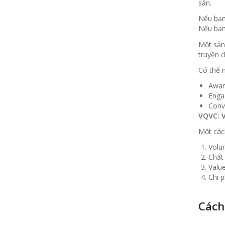
sẵn.
Nếu bạn
Nếu bạn
Một sản
truyền đ
Có thể n
Awar
Enga
Conv
VQVC: V
Một cách
Volum
Chất 
Value
Chi 
Cách