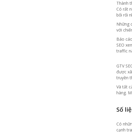
Thành th
Có rất n
bối rối 
Những c
với chi
Báo cáo
SEO xem 
traffic 
GTV SEO,
được xây
truyền 
Và tất 
hàng. M
Số li
Có nhữn
cạnh tra