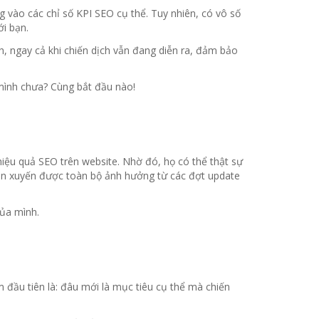
g vào các chỉ số KPI SEO cụ thể. Tuy nhiên, có vô số
ới bạn.
h, ngay cả khi chiến dịch vẫn đang diễn ra, đảm bảo
mình chưa? Cùng bắt đầu nào!
iệu quả SEO trên website. Nhờ đó, họ có thể thật sự
uán xuyến được toàn bộ ảnh hưởng từ các đợt update
của mình.
 đầu tiên là: đâu mới là mục tiêu cụ thể mà chiến