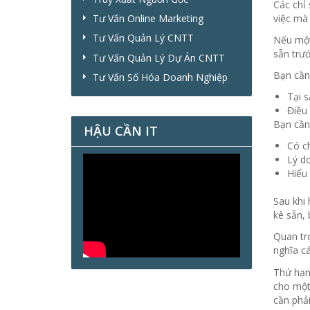
Các chỉ
việc mà
Tư Vấn Online Marketing
Tư Vấn Quản Lý CNTT
Nếu một
sẵn trướ
Tư Vấn Quản Lý Dự Án CNTT
Bạn cần 
Tư Vấn Số Hóa Doanh Nghiệp
Tại 
Điều 
Bạn cần 
HẬU CẦN IT
Có ch
Lý do
Hiểu 
Sau khi
kê sẵn, 
Quan trọ
nghĩa c
Thứ hạng
cho một
cần phải