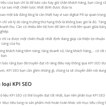
tiêu của bạn chỉ là để báo cáo hay giữ chân khách hàng, bạn cũng cầ
o tại sao một chiến lược nhất định được đưa ra.
ì sao một bài đăng blog là cần thiết hay vì sao digital PR lại quan trọng
ch chỉ với lý do tăng trưởng thứ hạng thôi là không bao giờ là đủ. Tă
oanh thu. Cần có nhiều liên hệ hơn để làm rõ mối liên quan giữa bản
ghiệp.
i chỉ ra được một chiến thuật nhất định đang giúp cải thiện lợi nhu
i cùng của họ.
ợng khách hàng tiềm năng, tăng doanh số, tăng khách hàng,… có rất n
 bạn.
 bảo rằng bạn đã truyền đạt rõ ràng điều này thông qua KPI SEO đượ
hơn, KPI SEO bạn cần gồm những gì, chúng ta sẽ chuyển đến nội dung
 loại KPI SEO
ố liệu KPI SEO có thể truyền đạt tốt nhất, bạn nên phân loại KPI SEO
: Mục tiêu tung ra sản phẩm mới hoàn toàn khác với mục tiêu công 