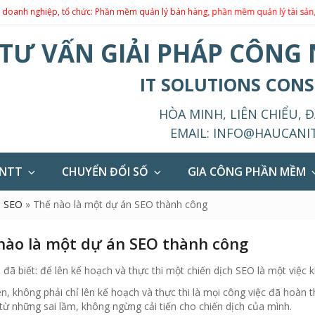
ệp, tổ chức: Phần mềm quản lý bán hàng, phần mềm quản lý tài sản, phần mềm
TƯ VẤN GIẢI PHÁP CÔNG
IT SOLUTIONS CON
HÒA MINH, LIÊN CHIỂU, 
EMAIL:
INFO@HAUCANI
CNTT
CHUYỂN ĐỔI SỐ
GIA CÔNG PHẦN MỀM
m SEO
»
Thế nào là một dự án SEO thành công
nào là một dự án SEO thành công
đã biết: để lên kế hoạch và thực thi một chiến dịch SEO là một việc 
n, không phải chỉ lên kế hoạch và thực thi là mọi công việc đã hoàn th
ừ những sai lầm, không ngừng cải tiến cho chiến dịch của mình.