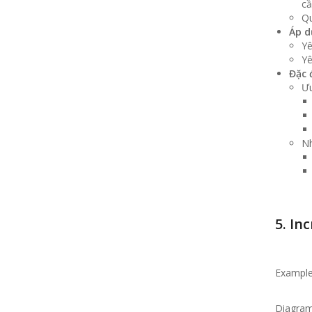
cầ
Qu
Áp d
Yê
Yê
Đặc 
Ưu
N
5. In
Example
Diagram