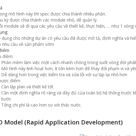
ả
ong mô hình này thì spec được chia thành nhiều phần.
u kỳ được chia thành các module nhỏ, dễ quản lý.
i module sẽ đi qua các yêu cầu về thiết kế, thực hiện, … như 1 vòng 
ụng
 dụng cho những dự án có yêu cầu đã được mô tả, định nghĩa và hiể
ó nhu cầu về sản phẩm sớm
điểm
 điềm:
Phần mềm làm việc một cách nhanh chóng trong suốt vòng đời phát 
Mô hình này linh hoạt hơn, ít tốn kém hơn để thay đổi phạm vi và yê
Dễ dàng hơn trong việc kiểm tra và sửa lỗi với sự lặp lại nhỏ hơn
hược điểm:
Cần lập plan và thiết kế tốt
Cần một định nghĩa rõ ràng và đầy đủ của toàn bộ hệ thống trước k
bước
Tổng chi phí là cao hơn so với thác nước.
D Model (Rapid Application Development)