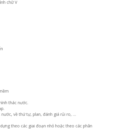
hình chữ V
ển
hình thác nước.
ạp.
ước, về thứ tự, plan, đánh giá rủi ro, …
dựng theo các giai đoạn nhỏ hoặc theo các phân