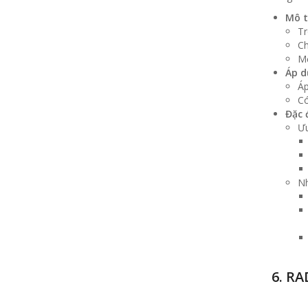
Mô t
Tr
Ch
Mỗ
Áp d
Áp
C
Đặc 
Ưu
N
6. RA