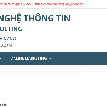
uản lý kho, … tích hợp phần mềm quản lý doanh nghiệp theo yêu cầu.
 NGHỆ THÔNG TIN
SULTING
ĐÀ NẴNG
T.COM
ONLINE MARKETING