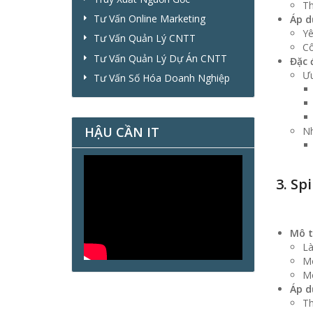
Th
Tư Vấn Online Marketing
Áp d
Yê
Tư Vấn Quản Lý CNTT
Cô
Tư Vấn Quản Lý Dự Án CNTT
Đặc 
Ưu
Tư Vấn Số Hóa Doanh Nghiệp
HẬU CẦN IT
N
3. Sp
Mô t
Là
Mô
Mô
Áp d
Th