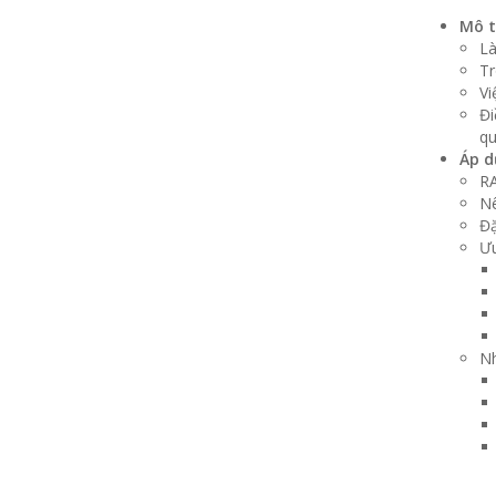
Mô t
Là
Tr
Vi
Đi
qu
Áp d
RA
Nê
Đặ
Ưu
N