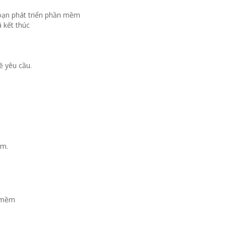
đoạn phát triển phần mềm
ã kết thúc
ề yêu cầu.
ém.