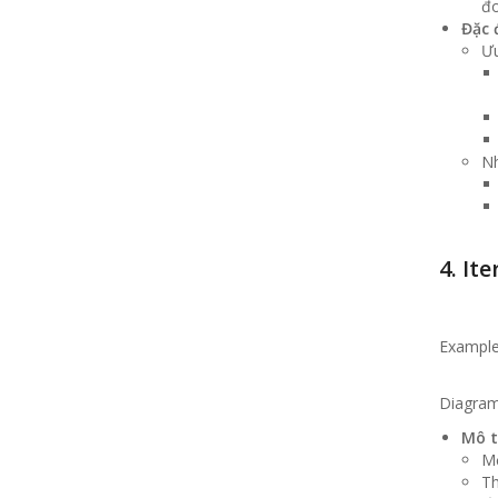
đ
Đặc 
Ưu
N
4. It
Exampl
Diagram
Mô t
Mộ
Th