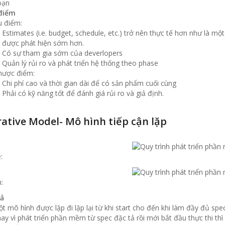
oạn
điểm
 điểm:
Estimates (i.e. budget, schedule, etc.) trở nên thực tế hơn như là mộ
được phát hiện sớm hơn.
Có sự tham gia sớm của deverlopers
Quản lý rủi ro và phát triển hệ thống theo phase
hược điểm:
Chi phí cao và thời gian dài để có sản phẩm cuối cùng
Phải có kỹ năng tốt để đánh giá rủi ro và giả định.
erative Model- Mô hình tiếp cận lặp
e:
:
ả
t mô hình được lặp đi lặp lại từ khi start cho đến khi làm đầy đủ spe
ay vì phát triển phần mềm từ spec đặc tả rồi mới bắt đầu thực thi th