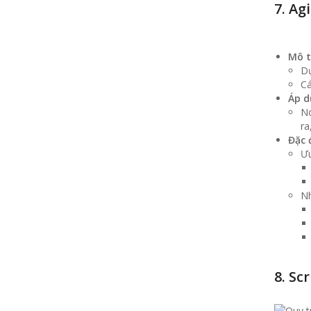
7. Ag
Mô t
Dự
Cá
Áp d
Nó
ra
Đặc 
Ưu
N
8. Sc