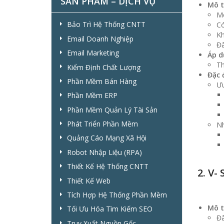
SẢN PHẨM – DỊCH VỤ
Mô t
Mô
Bảo Trì Hệ Thống CNTT
Có
Kh
Email Doanh Nghiệp
Đâ
Email Marketing
Áp d
Th
Kiểm Định Chất Lượng
Đặc 
Phần Mềm Bán Hàng
Ưu
Phần Mềm ERP
Phần Mềm Quản Lý Tài Sản
Phát Triển Phần Mềm
N
Quảng Cáo Mạng Xã Hội
Robot Nhập Liệu (RPA)
Thiết Kế Hệ Thống CNTT
2. V-
Thiết Kế Web
Tích Hợp Hệ Thống Phần Mềm
Mô t
Tối Ưu Hóa Tìm Kiếm SEO
Đâ
Truy Xuất Nguồn Gốc