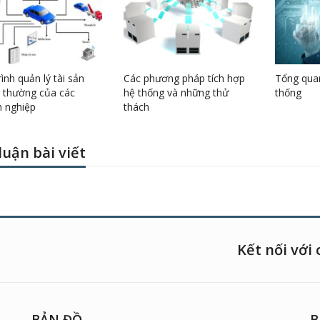
ình quản lý tài sản
Các phương pháp tích hợp
Tổng quan
 thường của các
hệ thống và những thử
thống
 nghiệp
thách
luận bài viết
Kết nối với 
BẢN ĐỒ
B