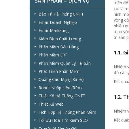
SẢN PHẨM – DỊCH VỤ
triển đ
coi là m
Bảo Trì Hệ Thống CNTT
hình mô
vòng đời
Email Doanh Nghiệp
nhiều q
Email Marketing
trình vò
trì sản
Kiểm Định Chất Lượng
Phần Mềm Bán Hàng
1.1. G
Phần Mềm ERP
Phần Mềm Quản Lý Tài Sản
Nhiệm vụ
Phát Triển Phần Mềm
đủ các y
Quảng Cáo Mạng Xã Hội
Kết quả:
Robot Nhập Liệu (RPA)
Thiết Kế Hệ Thống CNTT
1.2. T
Thiết Kế Web
Nhiệm vụ
Tích Hợp Hệ Thống Phần Mềm
Kết quả:
Tối Ưu Hóa Tìm Kiếm SEO
Truy Xuất Nguồn Gốc