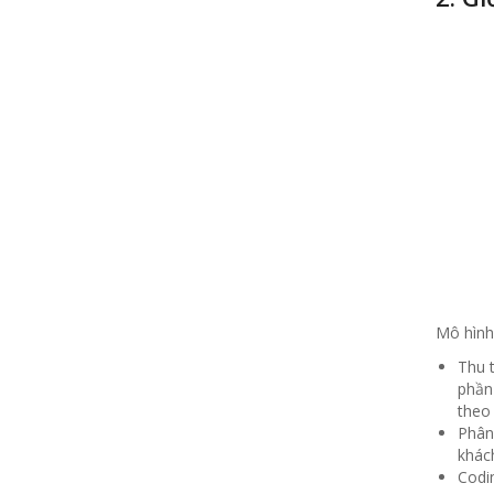
Mô hình 
Thu 
phần 
theo
Phân
khách
Codin