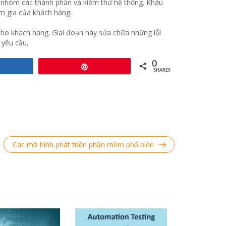
o nhóm các thành phần và kiểm thử hệ thống. Khâu
am gia của khách hàng.
cho khách hàng. Giai đoạn này sửa chữa những lỗi
 yêu cầu.
0
Share
Pin
SHARES
Next
Các mô hình phát triển phần mềm phổ biến
Post