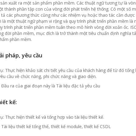
ể sản xuất ra một sản phẩm phần mềm. Các thuật ngữ tương tự là v
ột thành phần tập con của vòng đời phát triển hệ thống. Có một số m
 tả các phương thức cũng như các nhiệm vụ hoặc thao tác cần được th
 là một thuật ngữ phạm vi rộng và quy trình phát triển phần mềm là mộ
uy trình phát triển phần mềm tuân theo mô hình vòng đời xoắn ốc. IS
ng đời phần mềm, mục đích là trở thành một tiêu chuẩn định nghĩa tấ
 phẩm phần mềm.
iải pháp, yêu cầu
: Thực hiện khảo sát chi tiết yêu cầu của khách hàng để từ đó tổng hợ
êu cầu về chức năng, phi chức năng và giao diện.
 Đầu ra của giai đoạn này là Tài liệu đặc tả yêu cầu
hiết kế:
: Thực hiện thiết kế và tổng hợp vào tài liệu thiết kế.
 Tài liệu thiết kế tổng thể, thiết kế module, thiết kế CSDL