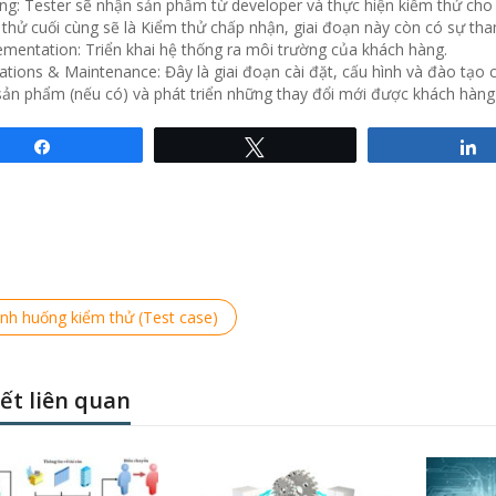
ing: Tester sẽ nhận sản phẩm từ developer và thực hiện kiểm thử ch
thử cuối cùng sẽ là Kiểm thử chấp nhận, giai đoạn này còn có sự th
ementation: Triển khai hệ thống ra môi trường của khách hàng.
tions & Maintenance: Đây là giai đoạn cài đặt, cấu hình và đào tạo 
sản phẩm (nếu có) và phát triển những thay đổi mới được khách hàng
Share
Tweet
hướng bài viết
ous
ình huống kiểm thử (Test case)
iết liên quan