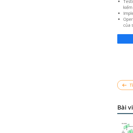
Test
kiểm 
Impl
Opera
của 
Điều 
Previ
T
Post
Bài v