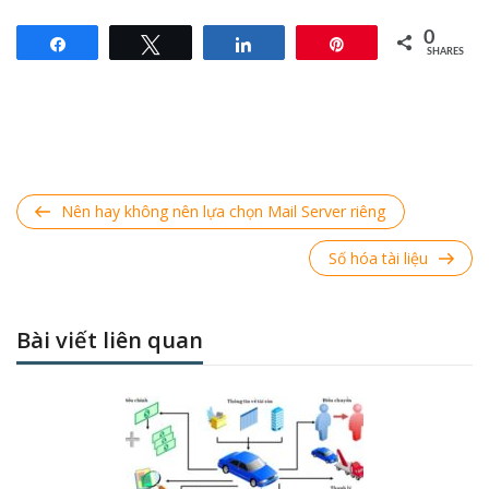
0
Share
Tweet
Share
Pin
SHARES
Điều hướng bài viết
Previous
Nên hay không nên lựa chọn Mail Server riêng
Post
Next
Số hóa tài liệu
Post
Bài viết liên quan