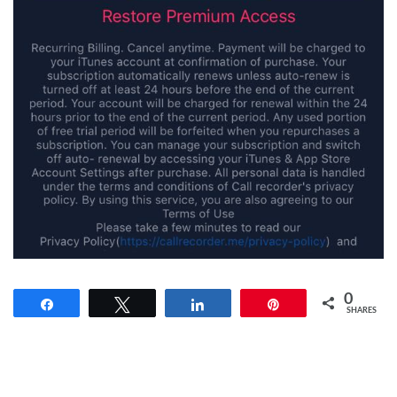
0
Share
Tweet
Share
Pin
SHARES
Điều hướng bài viết