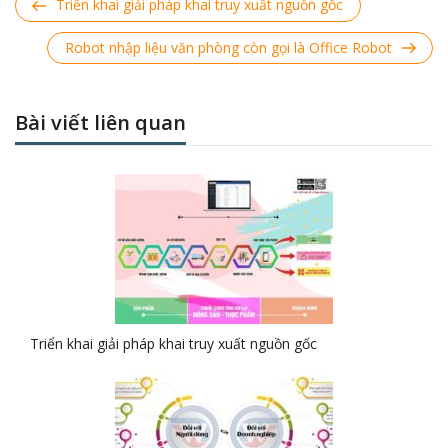
Previous
Triển khai giải pháp khai truy xuất nguồn gốc
Post
Next
Robot nhập liệu văn phòng còn gọi là Office Robot
Post
Bài viết liên quan
Triển khai giải pháp khai truy xuất nguồn gốc