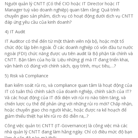
Người quản lý CNTT (Có thể CIO hoặc IT Director hoặc IT
Manager tuỳ vào doanh nghiệp) quan tâm rằng: Quá trình
chuyển giao sản phẩm, dịch vụ có hoạt động dưới dịch vụ CNTT
đáp ứng yêu cầu của kinh doanh?
4) IT Audit
IT Auditor có thể đến từ một thành viên nội bộ, hoặc một tổ
chức độc lập bên ngoài. Ở các doanh nghiệp có vốn đầu tư nước
ngoài (FDI) chức năng được ưu tiên audit là Bộ phận tài chính và
CNTT. Bận tâm của họ là: Liệu những gì mà IT đang triển khai,
vận hành có đúng với chính sách, quy trình, mục tiêu,…?
5) Risk và Compliance
Ban kiểm soát rủi ro, và compliance quan tâm là hoạt động của
IT có tuân thủ chính sách của doanh nghiệp, chính sách của IT?
Và các hoạt động của IT đối diện với rủi ro nào tiềm tàng, và
chiến lược cụ thể để phản ứng với những rủi ro mới? Chấp nhận,
hoặc chuyển giao cho người khác, hoặc được ra kế hoạch để
giảm thiểu thiệt hại khi rủi ro đó điễn ra,..?
Công việc quản trị CNTT (IT-Governance) là công việc mà các
nhà quản lý CNTT đang làm hằng ngày. Chỉ có điều mức độ bạn
làm ở cấp độ nào mà thôi.