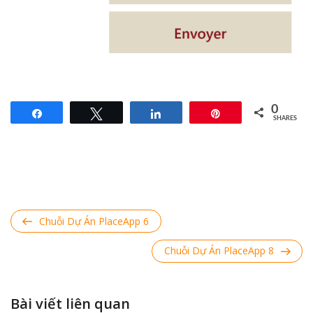
0
Share
Tweet
Share
Pin
SHARES
Điều hướng bài viết
Previous
Chuỗi Dự Án PlaceApp 6
Post
Next
Chuỗi Dự Án PlaceApp 8
Post
Bài viết liên quan