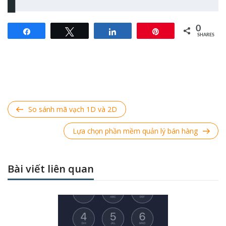
0
Share
Tweet
Share
Pin
SHARES
Điều hướng bài viết
Previous
So sánh mã vạch 1D và 2D
Post
Next
Lựa chọn phần mềm quản lý bán hàng
Post
Bài viết liên quan