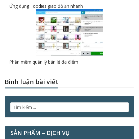
Ứng dụng Foodies giao đồ ăn nhanh
Phần mềm quản lý bán lẻ đa điểm
Bình luận bài viết
SẢN PHẨM – DỊCH VỤ